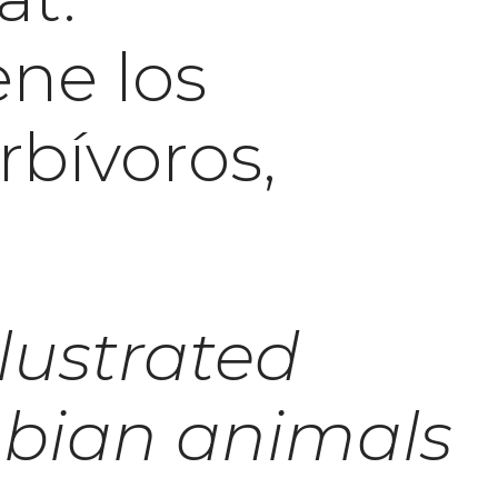
ene los
erbívoros,
.
llustrated
abian animals