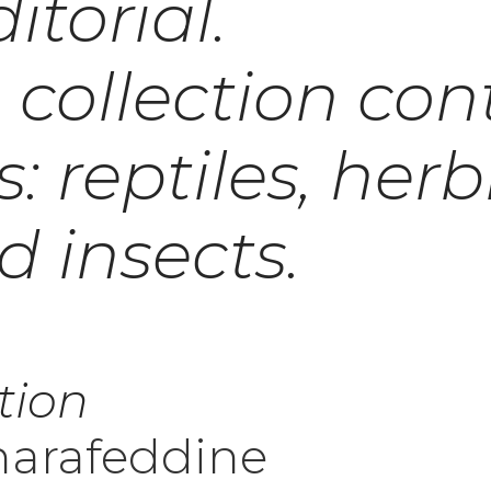
itorial.
collection con
s: reptiles, herb
d insects.
tion
harafeddine