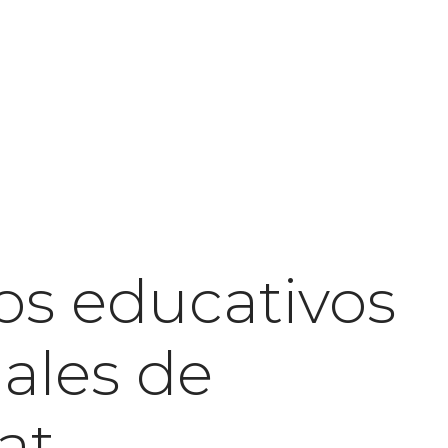
dos educativos
males de
at.