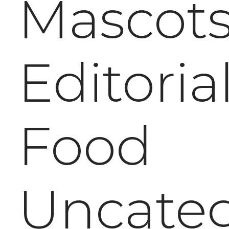
Mascot
Editoria
Food
Uncateg