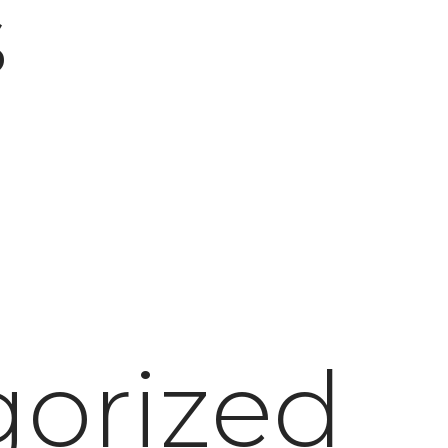
s
l
orized