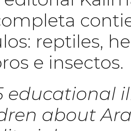
completa conti
los: reptiles, h
oros e insectos
5 educational i
ldren about Ar