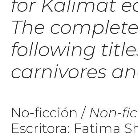
for Kalimat ed
The complete 
following title
carnivores an
No-ficción /
Non-fic
Escritora:
Fatima S