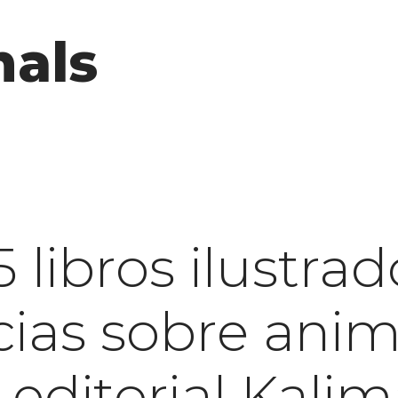
mals
 libros ilustra
ncias sobre ani
 editorial Kalim